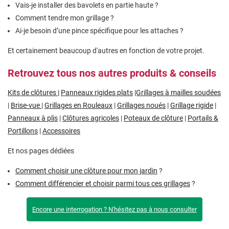
Vais-je installer des bavolets en partie haute ?
Comment tendre mon grillage ?
Ai-je besoin d’une pince spécifique pour les attaches ?
Et certainement beaucoup d'autres en fonction de votre projet.
Retrouvez tous nos autres produits & conseils
Kits de clôtures
|
Panneaux rigides plats
|Grillages à mailles soudées
|
Brise-vue
|
Grillages en Rouleaux
|
Grillages noués
|
Grillage rigide
|
Panneaux à plis
|
Clôtures agricoles
|
Poteaux de clôture
|
Portails &
Portillons
|
Accessoires
Et nos pages dédiées
Comment choisir une clôture pour mon jardin
?
Comment différencier et choisir parmi tous ces grillages
?
Encore une interrogation ? N'hésitez pas à nous consulter