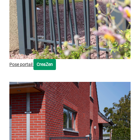
Pose portail
CreaZen