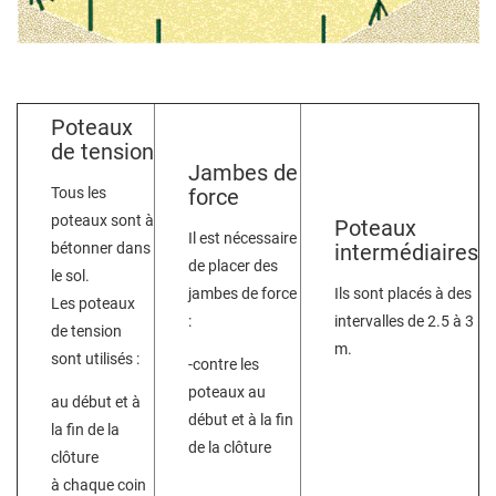
Poteaux
de tension
Jambes de
Tous les
force
poteaux sont à
Poteaux
Il est nécessaire
bétonner dans
intermédiaires
de placer des
le sol.
jambes de force
Ils sont placés à des
Les poteaux
:
intervalles de 2.5 à 3
de tension
m.
sont utilisés :
-contre les
poteaux au
au début et à
début et à la fin
la fin de la
de la clôture
clôture
à chaque coin