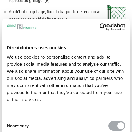
repliées du grillage. (E)
Au début du grillage, fixer la baguette de tension au
poteau avec du fil de ligature (F).
Le grillage doit être tendu manuellement sur toute la
longueur, poteau par poteau. Tendre manuellement
au maximum (G).
Directclotures uses cookies
Les mailles restantes à la fin du grillage peuvent
We use cookies to personalise content and ads, to
être éliminées en décrochant et en enlevant les fils
provide social media features and to analyse our traffic.
verticaux par le haut.
We also share information about your use of our site with
Dans la dernière rangée de mailles, placer une
our social media, advertising and analytics partners who
baguette de tension qui doit être tirée manuellement
may combine it with other information that you’ve
vers le poteau final (H); la baguette de tension doit
provided to them or that they’ve collected from your use
être fixée au poteau final avec du fil de ligature
of their services.
Sur toute la longueur et à intervalles réguliers, le
grillage doit être fixé au fil de tension à l'aide de fil de
ligature (I)
Consent
Necessary
Selection