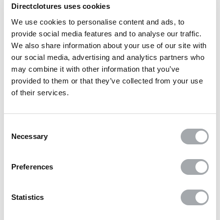
Grâce au certificat
ISO 9001
(obtenu pour toutes les usines), les
Directclotures uses cookies
clients sont toujours sûrs de bénéficier de produits de la meilleure
We use cookies to personalise content and ads, to
qualité.
provide social media features and to analyse our traffic.
We also share information about your use of our site with
Cela permet à Betafence de garantir 10 ans ses produits, selon les
our social media, advertising and analytics partners who
gammes, contre la corrosion ou tout vice de fabrication.
Cette
may combine it with other information that you’ve
garantie est par ailleurs reprise sur toutes les étiquettes des
provided to them or that they’ve collected from your use
produits.
of their services.
Avant d'acheter, pensez à comparer techniquement votre clôture
ou votre portail :
Consent
- Diamètre du fil,
Necessary
Selection
- Dimension des mailles : du bord du fil au bord du fil, et non de
l'entraxe du fil à l'entraxe du fil
Preferences
- Epaisseur de la tôle du poteau
- Qualité des fixations,
- Qualité des gonds et de la serrure pour un portail,
Statistics
- Dimension du cadre pour le portail,
- Garantie en bord de mer,