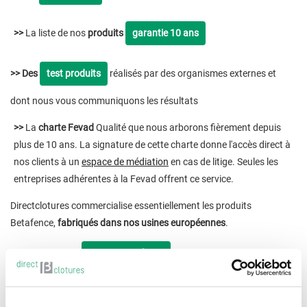
>>
La liste de nos
produits
garantie 10 ans
>> Des
test produits
réalisés par des organismes externes et
dont nous vous communiquons les résultats
>>
La
charte Fevad
Qualité que nous arborons fièrement depuis
plus de 10 ans. La signature de cette charte donne l'accès direct à
nos clients à un
espace de médiation
en cas de litige. Seules les
entreprises adhérentes à la Fevad offrent ce service.
Directclotures commercialise essentiellement les produits
Betafence,
fabriqués dans nos usines européennes
.
La puissance du
groupe Betafence
, présent partout dans le
monde et leader au niveau technologique, permet d'investir dans
une qualité totale à tous les stades du processus de production.