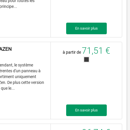
oteau pour toutes les
rincipe...
En savoir plus
71,51 €
EAZEN
à partir de
pendant, le système
férentes d'un panneau à
ssortiment uniquement
n. De plus cette version
que le...
En savoir plus