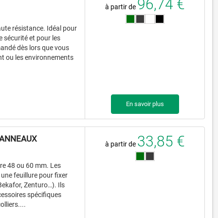
96,74 €
à partir de
ute résistance. Idéal pour
 sécurité et pour les
andé dès lors que vous
ent ou les environnements
En savoir plus
33,85 €
PANNEAUX
à partir de
re 48 ou 60 mm. Les
une feuillure pour fixer
ekafor, Zenturo…). Ils
cessoires spécifiques
lliers....