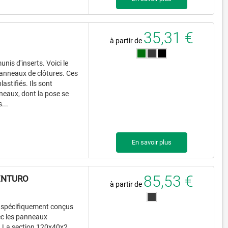
35,31 €
à partir de
is d'inserts. Voici le
panneaux de clôtures. Ces
astifiés. Ils sont
neaux, dont la pose se
...
En savoir plus
85,53 €
ENTURO
à partir de
t spécifiquement conçus
vec les panneaux
. La section 120x40x2