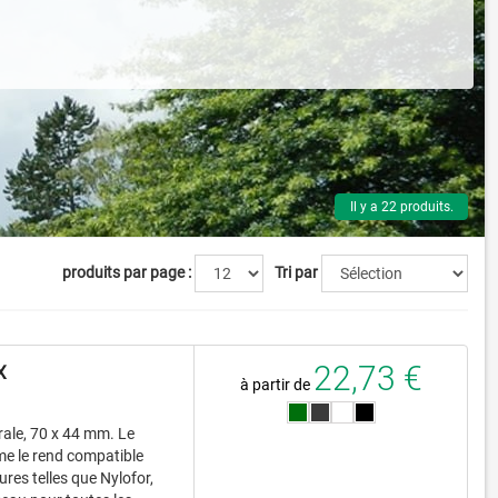
Il y a 22 produits.
produits par page :
Tri par
22,73 €
X
à partir de
érale, 70 x 44 mm. Le
me le rend compatible
es telles que Nylofor,