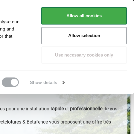
ent
Basé sur
plus de 1500 avis
Trustpilot
Allow all cookies
alyse our
ing and
Allow selection
r that
POTEAUX
ACCESSOIRES
FAQ
CONSEILS
Use necessary cookies only
Show details
les pour une installation
rapide
et
professionnelle
de vos
ectclotures
& Betafence vous proposent une offre très