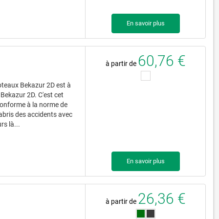
En savoir plus
60,76 €
à partir de
teaux Bekazur 2D est à
Bekazur 2D. C'est cet
 conforme à la norme de
abris des accidents avec
rs là...
En savoir plus
26,36 €
à partir de