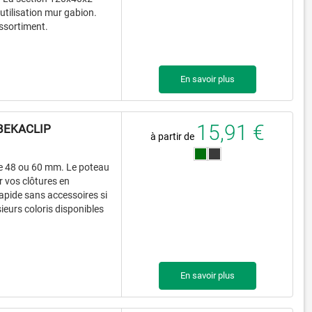
utilisation mur gabion.
assortiment.
En savoir plus
15,91 €
BEKACLIP
à partir de
e 48 ou 60 mm. Le poteau
r vos clôtures en
rapide sans accessoires si
sieurs coloris disponibles
En savoir plus