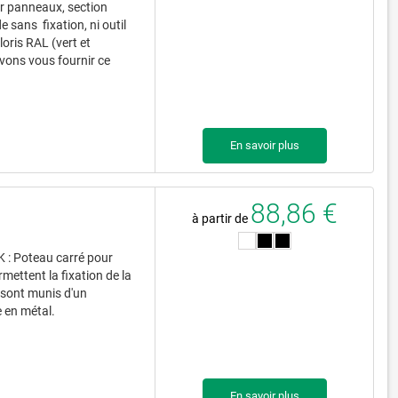
ur panneaux, section
 sans fixation, ni outil
oris RAL (vert et
vons vous fournir ce
En savoir plus
88,86 €
à partir de
 Poteau carré pour
ettent la fixation de la
s sont munis d'un
 en métal.
En savoir plus