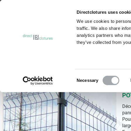
Besoin d’aide ?
Contactez-nous
Directclotures uses cook
We use cookies to personal
traffic. We also share info
analytics partners who may
they’ve collected from your
PROMO | DÉSTOCKAGE
GRILLAGE RIGIDE
BRISE-VUE
Accueil
Poteaux de clôture
Consent
Necessary
Selection
PO
Déc
pan
Pour
larg