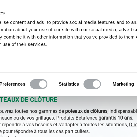
Excell
ies
ise content and ads, to provide social media features and to an
rmation about your use of our site with our social media, advertis
 combine it with other information that you’ve provided to them o
 use of their services.
GRILLAGE EN ROULEAUX
PORTAILS
POUR LE JARDIN
Preferences
Statistics
Marketing
TEAUX DE CLÔTURE
ouvrez toutes nos gammes de
poteaux de clôtures
, indispensab
neaux ou de
vos grillages
. Produits Betafence
garantis 10 ans
.
 répondre à vos besoins et s'adapter à toutes les situations,
Dir
e pour répondre à tous les cas particuliers.