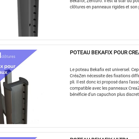
Bekafor, Zenturo. Il est la star du p
clôtures en panneaux rigides et son p
POTEAU BEKAFIX POUR CR
Le poteau Bekafix est universel. Ce
CréaZen nécessite des fixations dif
pli. Il est donc ici proposé dans l'a
compatible avec les panneaux CreaZe
bénéficie d'un capuchon plus discret 