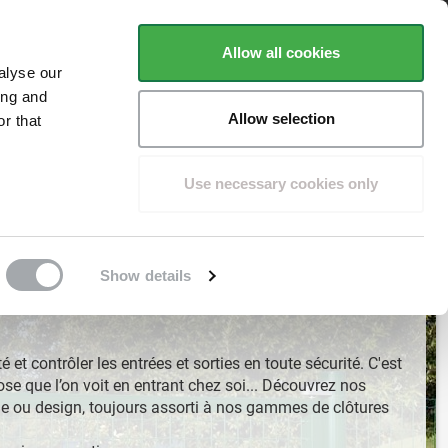
ent
Basé sur
plus de 1500 avis
Trustpilot
Allow all cookies
alyse our
ing and
Allow selection
r that
POTEAUX
ACCESSOIRES
FAQ
CONSEILS
Use necessary cookies only
Show details
et contrôler les entrées et sorties en toute sécurité. C'est
se que l’on voit en entrant chez soi... Découvrez nos
ue ou design, toujours assorti à nos gammes de clôtures