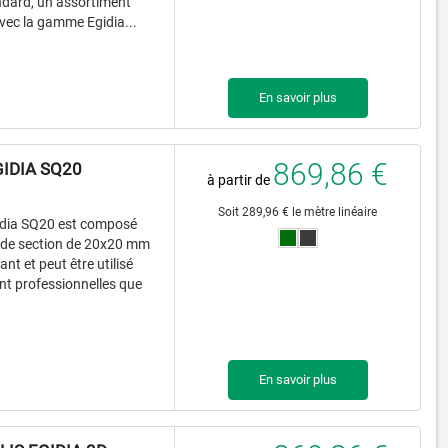
ndard, un assortiment
vec la gamme Egidia...
En savoir plus
869,86 €
IDIA SQ20
à partir de
Soit 289,96 € le mètre linéaire
gidia SQ20 est composé
 de section de 20x20 mm
nt et peut être utilisé
nt professionnelles que
En savoir plus