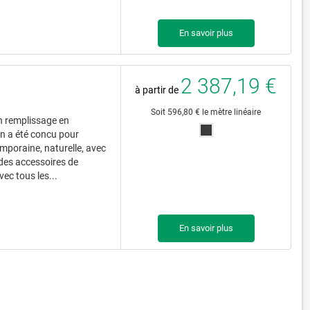
En savoir plus
2 387,19 €
à partir de
Soit 596,80 € le mètre linéaire
un remplissage en
n a été concu pour
temporaine, naturelle, avec
des accessoires de
vec tous les...
En savoir plus