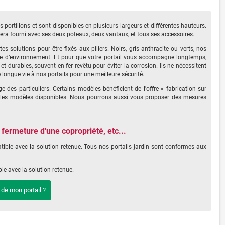
ortillons et sont disponibles en plusieurs largeurs et différentes hauteurs.
sera fourni avec ses deux poteaux, deux vantaux, et tous ses accessoires.
s solutions pour être fixés aux piliers. Noirs, gris anthracite ou verts, nos
 type d’environnement. Et pour que votre portail vous accompagne longtemps,
durables, souvent en fer revêtu pour éviter la corrosion. Ils ne nécessitent
 longue vie à nos portails pour une meilleure sécurité.
e des particuliers. Certains modèles bénéficient de l'offre « fabrication sur
ec les modèles disponibles. Nous pourrons aussi vous proposer des mesures
 fermeture d'une copropriété, etc...
ible avec la solution retenue. Tous nos portails jardin sont conformes aux
e avec la solution retenue.
de mon portail ?