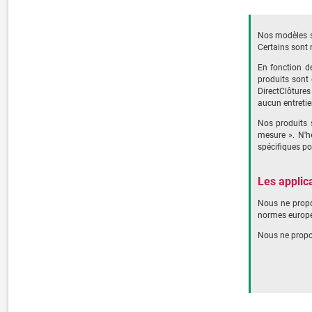
Nos modèles sa
Certains sont 
En fonction de
produits sont 
DirectClôtures
aucun entretie
Nos produits s
mesure ». N'h
spécifiques po
Les applic
Nous ne propo
normes europé
Nous ne propos