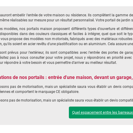
uront embellir l'entrée de votre maison ou résidence. Ils complètent la gamme des p
même réalisables sur mesure pour un résultat personnalisé. Votre portail de jardin 
s modèles, nos portails maison proposent différents types d'ouverture et différente
disponibles dans des couleurs classiques et faciles à intégrer, quel que soit le
 vous propose des modèles non motorisés, fabriqués avec des matériaux robustes et 
n, qu'ils soient en acier revêtu d'une plastification ou en aluminium. Cela assure une
ont prévus pour l'extérieur, ils sont compatibles avec l'entrée des portes de garag
ésitez pas à nous consulter pour votre projet, nous y répondrons en priorité av
ur répondre à votre besoin et vous permettre d’arriver au meilleur résultat.
ations de nos portails : entrée d'une maison, devant un garage,
sons pas de motorisation, mais un spécialiste saura vous établir un devis compat
ennes et comportent le marquage CE obligatoire.
ons pas de motorisation, mais un spécialiste saura vous établir un devis compatibl
Quel espacement entre les barreaux 