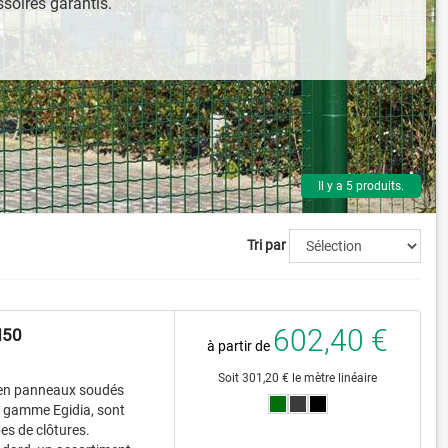
ssoires garantis.
Il y a 5 produits.
Tri par
602,40 €
M50
à partir de
Soit 301,20 € le mètre linéaire
 en panneaux soudés
a gamme Egidia, sont
es de clôtures.