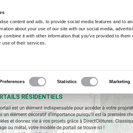
Excell
ies
ise content and ads, to provide social media features and to an
rmation about your use of our site with our social media, advertis
 combine it with other information that you’ve provided to them o
 use of their services.
GRILLAGE EN ROULEAUX
PORTAILS
POUR LE JARDIN
Preferences
Statistics
Marketing
RTAILS RÉSIDENTIELS
ortail est un élément indispensable pour accéder à votre propriété 
i un élément décoratif d’importance puisqu’il est la première cho
les et donnez vie à vos projets grâce à DirectClôtures. Classiq
lage ou métal, votre modèle de portail se trouve ici !