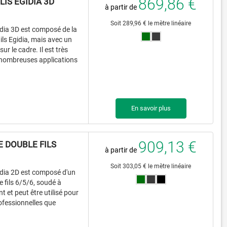
869,86 €
LIS EGIDIA 3D
à partir de
Soit 289,96 € le mètre linéaire
idia 3D est composé de la
ls Egidia, mais avec un
r le cadre. Il est très
de nombreuses applications
En savoir plus
909,13 €
 DOUBLE FILS
à partir de
Soit 303,05 € le mètre linéaire
idia 2D est composé d'un
 fils 6/5/6, soudé à
ant et peut être utilisé pour
ofessionnelles que