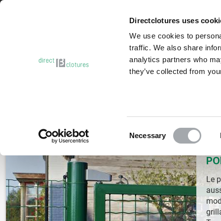
Besoin d’aide ?
Contactez-nous
Directclotures uses cook
We use cookies to personal
traffic. We also share info
analytics partners who may
they’ve collected from your
PROMO | DÉSTOCKAGE
GRILLAGE RIGIDE
BRISE-VUE
Accueil
Portail et Portillon
Portails résidentiels
Consent
Necessary
Selection
PO
Le p
auss
modè
gril