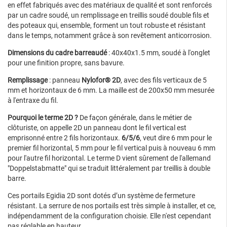
en effet fabriqués avec des matériaux de qualité et sont renforcés
par un cadre soudé, un remplissage en treillis soudé double fils et
des poteaux qui, ensemble, forment un tout robuste et résistant
dans le temps, notamment grâce à son revêtement anticorrosion.
Dimensions du cadre barreaudé
: 40x40x1.5 mm, soudé à l'onglet
pour une finition propre, sans bavure.
Remplissage
: panneau
Nylofor® 2D
, avec des fils verticaux de 5
mm et horizontaux de 6 mm. La maille est de 200x50 mm mesurée
à l'entraxe du fil.
Pourquoi le terme 2D ?
De façon générale, dans le métier de
clôturiste, on appelle 2D un panneau dont le fil vertical est
emprisonné entre 2 fils horizontaux.
6/5/6
, veut dire 6 mm pour le
premier fil horizontal, 5 mm pour le fil vertical puis à nouveau 6 mm
pour l'autre fil horizontal. Le terme D vient sûrement de l'allemand
"Doppelstabmatte" qui se traduit littéralement par treillis à double
barre.
Ces portails Egidia 2D sont dotés d’un système de fermeture
résistant. La serrure de nos portails est très simple à installer, et ce,
indépendamment de la configuration choisie. Elle n'est cependant
pas réglable en hauteur.