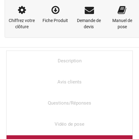
Chiffrez votre
Fiche Produit
Demande de
Manuel de
clôture
devis
pose
Description
Avis clients
Questions/Réponses
Vidéo de pose