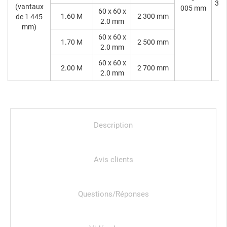
3 0
(vantaux
005 mm
60 x 60 x
1.60 M
2 300 mm
de 1 445
2.0 mm
mm)
60 x 60 x
1.70 M
2 500 mm
2.0 mm
60 x 60 x
2.00 M
2 700 mm
2.0 mm
Description
Avis clients
Questions/Réponses