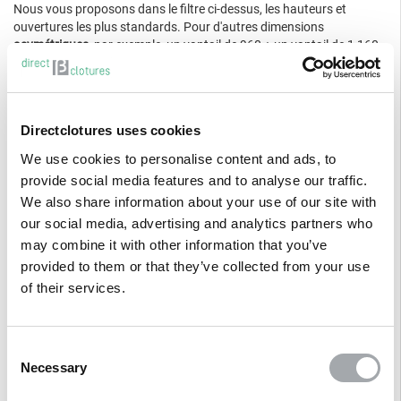
Nous vous proposons dans le filtre ci-dessus, les hauteurs et
ouvertures les plus standards. Pour d'autres dimensions
asymétriques,
par exemple, un vantail de 960 + un vantail de 1 160
mm pour une ouverture nominale de 2.10 mètres merci de nous
consulter pour que nous vous fassions une offre avec poteaux et
accessoires. Ces configurations sont disponibles de stock à l'usine
de Betafence, soit un délai entre 2 et 3 semaines à réception de
Directclotures uses cookies
commande.
We use cookies to personalise content and ads, to
Pour faire correspondre les côtes sur l'image ci-dessus et notre
provide social media features and to analyse our traffic.
tableau explicatif ci-dessous :
We also share information about your use of our site with
Cote A
= Passage libre
our social media, advertising and analytics partners who
Cote B
= Entraxe poteaux
may combine it with other information that you’ve
Cote C
= Espace nécessaire
provided to them or that they’ve collected from your use
Cote F
= La largeur du vantail
Cote G
= Longueur des poteaux
of their services.
SECTION
LONGUEUR
LARGEUR
HAUTEUR
PASSAGE
EN
DES
DES
NOMINALE
NOMINALE
LIBRE
PO
Consent
POTEAUX
POTEAUX
Necessary
Selection
60 x 60 x
1.00 M
1 700 mm