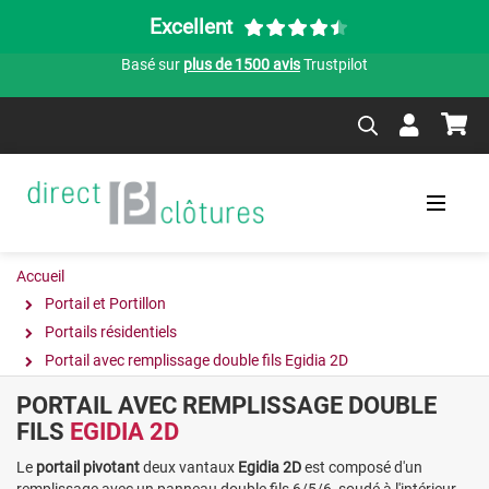
Excellent
Basé sur
plus de 1500 avis
Trustpilot
Accueil
Portail et Portillon
Portails résidentiels
Portail avec remplissage double fils Egidia 2D
PORTAIL AVEC REMPLISSAGE DOUBLE
FILS
EGIDIA 2D
Le
portail pivotant
deux vantaux
Egidia 2D
est composé d'un
remplissage avec un panneau double fils 6/5/6, soudé à l'intérieur