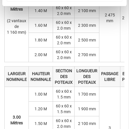
2.40
60 x 60 x
Mètres
1.40 M
2 100 mm
2.0 mm
2 475
2 4
(2 vantaux
mm
60 x 60 x
1.60 M
2 300 mm
de
2.0 mm
1 160 mm)
60 x 60 x
1.80 M
2 500 mm
2.0 mm
60 x 60 x
2.00 M
2 700 mm
2.0 mm
SECTION
LONGUEUR
LARGEUR
HAUTEUR
PASSAGE
EN
DES
DES
NOMINALE
NOMINALE
LIBRE
PO
POTEAUX
POTEAUX
60 x 60 x
1.00 M
1 700 mm
1.5 mm
60 x 60 x
1.20 M
1 900 mm
1.5 mm
3.00
60 x 60 x
Mètres
1.50 M
2 100 mm
2.0 mm
3