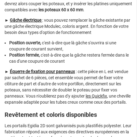
devrez alors couper les poteaux, et y insérer les platines uniquement
compatibles avec
les poteaux 60 x 60 mm
.
►
Gâche électrique
: vous pouvez remplacer la gâche existante par
une gâche électrique Modulec, coloris argent. En fonction de votre
besoin deux types d'option de fonctionnement
Position ouverte,
c'est-à-dire que là gâche s'ouvrira si une
coupure de courant survient,
Position fermée,
c'est-à-dire que la gâche restera fermée dans le
cas d'une coupure de courant
►
Équerre de fixation pour panneaux
:
cette pièce en L est vendue
par sachet de 6 pièces, cet ensemble vous permet de fixer votre
clôture de part et d'autre de votre portillon, directement sur les
poteaux, sans nécessiter de doubler le poteau pour fixer vos
panneaux. Vous n'oublierez pas d'y ajouter
les Quickfix
, une cheville
expansée adaptée pour les tubes creux comme ceux des portails.
Revêtement et coloris disponibles
Les portails Egidia 2D sont galvanisés puis plastifiés polyester. Leur
fabrication répond aux exigences des directives européennes en la