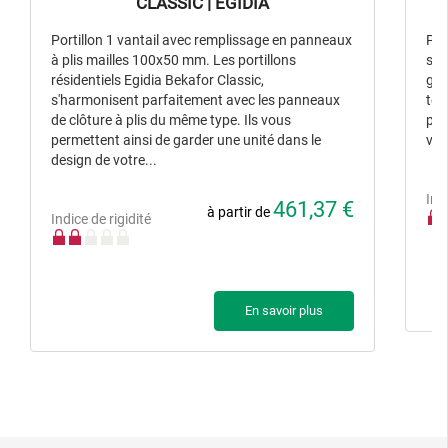
CLASSIC | EGIDIA
Portillon 1 vantail avec remplissage en panneaux
Por
à plis mailles 100x50 mm. Les portillons
sou
résidentiels Egidia Bekafor Classic,
gam
s'harmonisent parfaitement avec les panneaux
tou
de clôture à plis du même type. Ils vous
pro
permettent ainsi de garder une unité dans le
van
design de votre...
Ind
461,37 €
à partir de
Indice de rigidité
En savoir plus