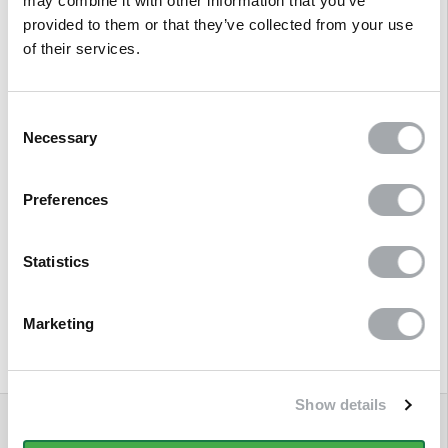
may combine it with other information that you’ve
provided to them or that they’ve collected from your use
of their services.
Consent
Description
Necessary
Selection
Avis clients
Preferences
Questions/Réponses
Statistics
Marketing
Produits associés
Show details
QUESTIONS
RÉPONSES