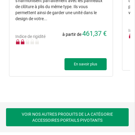
s'harmonisent parfaitement avec les panneaux
tou
de clôture à plis du même type. Ils vous
pro
permettent ainsi de garder une unité dans le
van
design de votre...
Ind
461,37 €
à partir de
Indice de rigidité
En savoir plus
VOIR NOS AUTRES PRODUITS DE LA CATÉGORIE
ACCESSOIRES PORTAILS PIVOTANTS