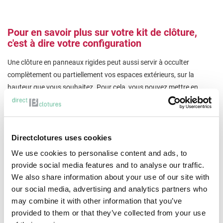
Pour en savoir plus sur votre kit de clôture,
c'est à dire votre configuration
Une clôture en panneaux rigides peut aussi servir à occulter
complètement ou partiellement vos espaces extérieurs, sur la
hauteur que vous souhaitez. Pour cela, vous pouvez mettre en
place un
claustra
extérieur ou des panneaux semi-occultants.
Découvrez vite nos gammes Horizen Squadra et Horizen Design !
Vous pouvez aussi composer d'autres kit avec nos barreaudage
Directclotures uses cookies
déco, grillages rigides végétalisables ou clôture de hauteur
We use cookies to personalise content and ads, to
spécialement étudiée pour assurer la sécurité autour de votre
provide social media features and to analyse our traffic.
piscine…
We also share information about your use of our site with
our social media, advertising and analytics partners who
Une installation simple et rapide
may combine it with other information that you’ve
provided to them or that they’ve collected from your use
Direct Clôtures vous propose ainsi tous ces kits en panneaux créés