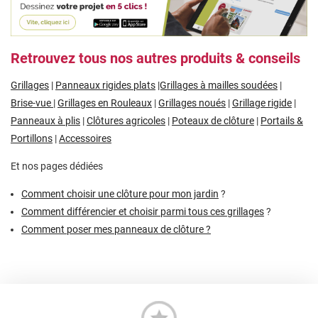
Retrouvez tous nos autres produits & conseils
Grillages
|
Panneaux rigides plats
|Grillages à mailles soudées
|
Brise-vue
|
Grillages en Rouleaux
|
Grillages noués
|
Grillage rigide
|
Panneaux à plis
|
Clôtures agricoles
|
Poteaux de clôture
|
Portails &
Portillons
|
Accessoires
Et nos pages dédiées
Comment choisir une clôture pour mon jardin
?
Comment différencier et choisir parmi tous ces grillages
?
Comment poser mes panneaux de clôture ?