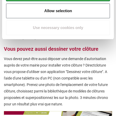
vous posez vos produits vous mêmes que vous ne bénéficiez pas de
Allow selection
la garantie Betafence.
Nous connaissons la qualité de nos produits, c’est pourquoi la
plupart d’entre eux offrent une garantie de 10 ans. La seule
Use necessary cookies only
contrainte : suivre les spécifications de pose du fabricant Betafence,
et n'utiliser que des produits 100 % Betafence.
Vous pouvez aussi dessiner votre clôture
Vous devez peut-être aussi déposer une demande d'autorisation
auprès de votre mairie pour installer votre clôture ? Directcloture
vous propose d'utiliser son application "Dessinez votre clôture". A
l'aide d'une tablette ou d'un PC (non compatible avec les
smartphone). Prenez une photo de l'emplacement de votre future
clôture, choisissez parmi la bibliothèque de modèles de clôtures
proposées et superpositionnez les sur la photo. 3 minutes chrono
pour un résultat plus vrai que nature.