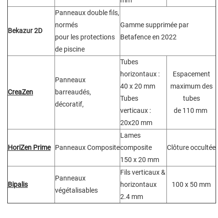
mm
Panneaux double fils,
normés
Gamme supprimée par
Bekazur 2D
pour les protections
Betafence en 2022
de piscine
Tubes
horizontaux :
Espacement
Panneaux
40 x 20 mm
maximum des
CreaZen
barreaudés,
Tubes
tubes
décoratif,
verticaux :
de 110 mm
20x20 mm
Lames
HoriZen Prime
Panneaux Composite
composite
Clôture occultée
150 x 20 mm
Fils verticaux &
Panneaux
Bipalis
horizontaux
100 x 50 mm
végétalisables
2.4 mm