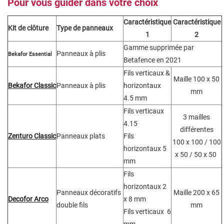
Pour vous guider dans votre choix
Caractéristique
Caractéristique
Kit de clôture
Type de panneaux
1
2
Gamme supprimée par
Panneaux à plis
Bekafor Essential
Betafence en 2021
Fils verticaux &
Maille
100 x 50
Bekafor Classic
Panneaux à plis
horizontaux
mm
4.5 mm
Fils verticaux
3 mailles
4.15
différentes
Zenturo Classic
Panneaux plats
Fils
100 x 100 / 100
horizontaux 5
x 50 / 50 x 50
mm
Fils
horizontaux 2
Panneaux décoratifs
Maille
200 x 65
Decofor Arco
x 8 mm
double fils
mm
Fils verticaux 6