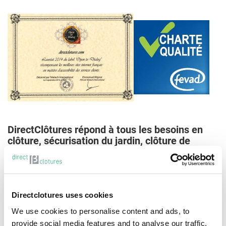
DirectClôtures répond à tous les besoins en
clôture, sécurisation du jardin, clôture de
façade, portails....
- clôture de jardin Plasitor 2.7
- clôture de jardin
Pantanet Family
Directclotures uses cookies
- bordure de jardin Luxanet
- rouleau de grillage spécial haies
We use cookies to personalise content and ads, to
- accessoires décoratifs pour le jardin
provide social media features and to analyse our traffic.