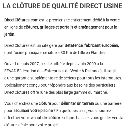
LA CLÔTURE DE QUALITÉ DIRECT USINE
DirectClôtures.com
est le premier site entièrement dédié à la vente
en ligne de
clôtures, grillages et portails et aménagement pour le
jardin.
DirectClôtures est un site géré par
Betafence, fabricant européen,
dont l'usine principale se situe à 30 Km de Lille en Flandres.
Ouvert depuis 2007, ce site adhère depuis Juin 2009 à la
FEVAD
F
édération des
E
ntreprises de
V
ente
A D
istance). Il s'agit
d'une garantie supplémentaire de sérieux pour tous les internautes.
Spécialement conçu pour répondre aux besoins des particuliers,
DirectClôtures offre l'une des plus large gamme du marché.
Vous cherchez une
clôture
pour
délimiter un terrain
ou une barrière
pour
sécuriser votre piscine
? En quelques clics, vous pourrez
effectuer votre
achat de clôture
en ligne. Laissez-vous guider vers la
clôture idéale pour votre projet.