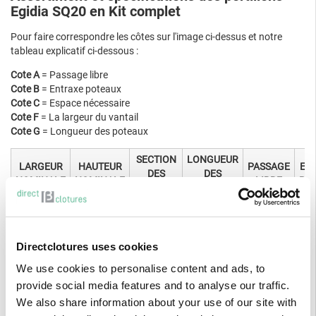
Egidia SQ20 en Kit complet
Pour faire correspondre les côtes sur l'image ci-dessus et notre
tableau explicatif ci-dessous :
Cote A
= Passage libre
Cote B
= Entraxe poteaux
Cote C
= Espace nécessaire
Cote F
= La largeur du vantail
Cote G
= Longueur des poteaux
SECTION
LONGUEUR
LARGEUR
HAUTEUR
PASSAGE
EN
DES
DES
NOMINALE
NOMINALE
LIBRE
PO
POTEAUX
POTEAUX
60 x 60 x
1.00 M
1 700 mm
1.5 mm
60 x 60 x
Directclotures uses cookies
1.20 M
1 900 mm
1.5 mm
We use cookies to personalise content and ads, to
1.00 Mètre
60 x 60 x
1 045
provide social media features and to analyse our traffic.
1.50 M
2 200 mm
1 1
(vantail de
2.0 mm
mm
We also share information about your use of our site with
970 mm)