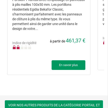
à plis mailles 100x50 mm. Les portillons
sou
résidentiels Egidia Bekafor Classic,
gam
s'harmonisent parfaitement avec les panneaux
tou
de clôture à plis du même type. Ils vous
pro
permettent ainsi de garder une unité dans le
van
design de votre...
Ind
461,37 €
à partir de
Indice de rigidité
En savoir plus
VOIR NOS AUTRES PRODUITS DE LA CATÉGORIE PORTAIL ET