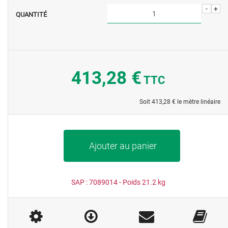
-
+
QUANTITÉ
413,28 €
TTC
Soit
413,28 €
le mètre linéaire
Ajouter au panier
SAP :
7089014
- Poids
21.2
kg