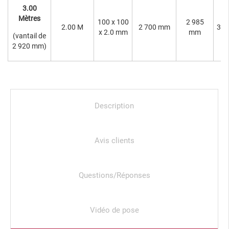
3.00
Mètres
100 x 100
2 985
2.00 M
2 700 mm
3 0
x 2.0 mm
mm
(vantail de
2 920 mm)
Description
Avis clients
Questions/Réponses
Vidéo de pose