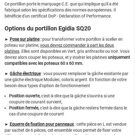
Ce portillon porte le marquage C.E. que qui implique qu'il a été
fabriqué selon les spécifications des normes européennes. Il
bénéficie d'un certificat DoP - Déclaration of Performance.
Options du portillon Egidia SQ20
►
Pose sur platine
:
pour transformer votre portillon à sceller en
poteau sur platine,
vous devrez commander à part les deux
platines
. Elles sont disponibles en Vert, gris anthracite ou noir. Vous
devrez alors couper les poteaux, et y insérer les platines
uniquement
compatibles avec les poteaux 60 x 60 mm.
►
Gâche électrique
: vous pouvez remplacer la gâche existante par
une gâche électrique Modulec, coloris argent. En fonction de votre
besoin deux types d'option de fonctionnement
Position ouverte,
c'est-à-dire que là gâche s'ouvrira si une
coupure de courant survient,
Position fermée,
c'est-à-dire que la gâche restera fermée dans le
cas d'une coupure de courant
►
Equerre de fixation pour panneaux
:
cette pièce en L est vendue
par sachet de 6 pièces, cet ensemble vous permet de fixer votre