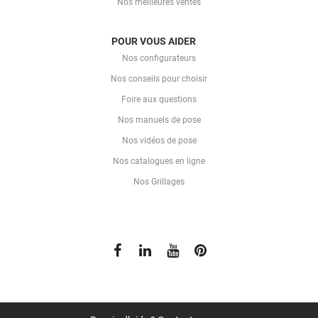
Nos meilleures ventes
POUR VOUS AIDER
Nos configurateurs
Nos conseils pour choisir
Foire aux questions
Nos manuels de pose
Nos vidéos de pose
Nos catalogues en ligne
Nos Grillages