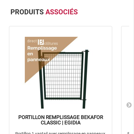
PRODUITS
ASSOCIÉS
PORTILLON REMPLISSAGE BEKAFOR
CLASSIC | EGIDIA
Portillon 1 vantail avec remplissage en panneaux
Por