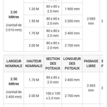
80 x 80 x
1.20 M
1 900 mm
2.0 mm
2.00
Mètres
80 x 80 x
2 085
1.50 M
2 200 mm
2 1
2.0 mm
mm
(vantail de
2 010 mm)
80 x 80 x
1.70 M
2 400 mm
2.0 mm
80 x 80 x
2.00 M
2 700 mm
2.0 mm
SECTION
LONGUEUR
LARGEUR
HAUTEUR
PASSAGE
EN
DES
DES
NOMINALE
NOMINALE
LIBRE
PO
POTEAUX
POTEAUX
80 x 80 x
2.50
1.70 M
2 400 mm
2.0 mm
Mètres
2 465
2 5
mm
(vantail de
100 x 100
2.00 M
2 700 mm
2 400 mm)
x 2.0 mm