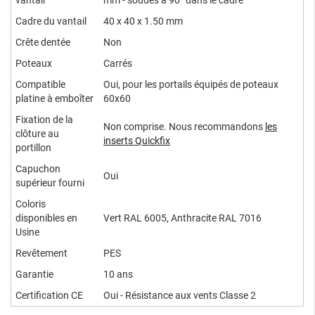
vantail
mm - soudés à 90° dans le cadre
Cadre du vantail
40 x 40 x 1.50 mm
Crête dentée
Non
Poteaux
Carrés
Compatible
Oui, pour les portails équipés de poteaux
platine à emboîter
60x60
Fixation de la
Non comprise. Nous recommandons
l
es
clôture au
inserts Quickfix
portillon
Capuchon
Oui
supérieur fourni
Coloris
disponibles en
Vert RAL 6005, Anthracite RAL 7016
Usine
Revêtement
PES
Garantie
10 ans
Certification CE
Oui - Résistance aux vents Classe 2