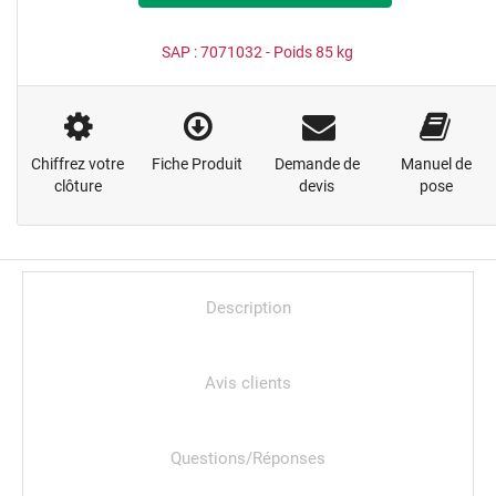
SAP :
7071032
- Poids
85
kg
Chiffrez votre
Fiche Produit
Demande de
Manuel de
clôture
devis
pose
Description
Avis clients
Questions/Réponses