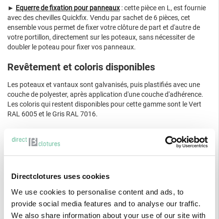
►
Equerre de fixation pour panneaux
: cette pièce en L, est fournie
avec des chevilles Quickfix. Vendu par sachet de 6 pièces, cet
ensemble vous permet de fixer votre clôture de part et d'autre de
votre portillon, directement sur les poteaux, sans nécessiter de
doubler le poteau pour fixer vos panneaux.
Revêtement et coloris disponibles
Les poteaux et vantaux sont galvanisés, puis plastifiés avec une
couche de polyester, après application d'une couche d'adhérence.
Les coloris qui restent disponibles pour cette gamme sont le Vert
RAL 6005 et le Gris RAL 7016.
Marquage CE
Ce portail porte le marquage C.E. que qui implique qu'il a été
fabriqué selon les spécifications des normes européennes. Il
bénéficie d'un certificat DoP - Déclaration of Performance.
Directclotures uses cookies
Montage & conditionnement du portail
We use cookies to personalise content and ads, to
provide social media features and to analyse our traffic.
Cette gamme existait en deux versions :
We also share information about your use of our site with