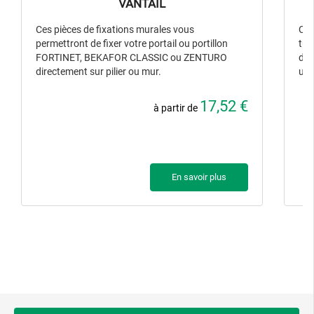
VANTAIL
Ces pièces de fixations murales vous
Cet
permettront de fixer votre portail ou portillon
tub
FORTINET, BEKAFOR CLASSIC ou ZENTURO
dir
directement sur pilier ou mur.
un 
17,52 €
à partir de
En savoir plus