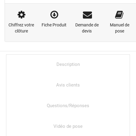
Chiffrez votre
Fiche Produit
Demande de
Manuel de
clôture
devis
pose
Description
Avis clients
Questions/Réponses
Vidéo de pose