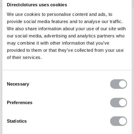
Directclotures uses cookies
We use cookies to personalise content and ads, to
provide social media features and to analyse our traffic.
Description
We also share information about your use of our site with
our social media, advertising and analytics partners who
may combine it with other information that you’ve
Avis clients
provided to them or that they’ve collected from your use
of their services.
Questions/Réponses
Consent
Vidéo de pose
Necessary
Selection
Preferences
Produits associés
Statistics
Références clients