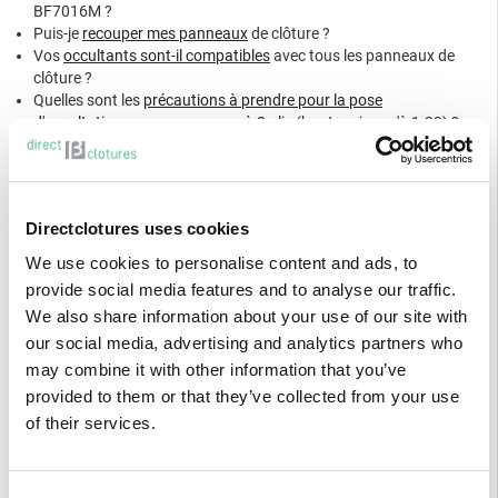
BF7016M ?
Puis-je
recouper mes panneaux
de clôture ?
Vos
occultants sont-il compatibles
avec tous les panneaux de
clôture ?
Quelles sont les
précautions à prendre pour la pose
d'occultations sur un panneau à 2 plis
(hauteur jusqu'à 1.23) ?
Assortiment panneaux Bekafor Classic &
occultation Collfort
Directclotures uses cookies
NOMBRE DE
NOMBRE DE
DIMENSIONS
LAMES
We use cookies to personalise content and ads, to
HAUTEUR
COLLIERS/FIXATIONS
DES
VERTICALES
DE LA
RECOMMANDÉES
provide social media features and to analyse our traffic.
T
PANNEAUX
STANDARD
CLÔTURE
PAR POTEAU
We also share information about your use of our site with
L X H
MM
BEKAFOR-BEKACLIP
5
our social media, advertising and analytics partners who
MM
41 x 5.5 mm
OU BEKAFIX
may combine it with other information that you’ve
provided to them or that they’ve collected from your use
43 LAMES
1730
2000 X 1730
4
of their services.
DE 1708 MM
43 lames de
4