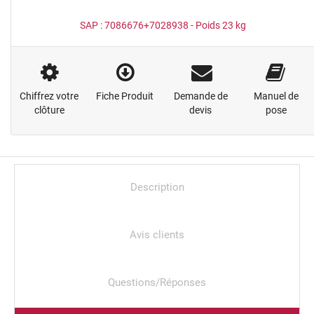
SAP :
7086676+7028938
- Poids
23
kg
Chiffrez votre
Fiche Produit
Demande de
Manuel de
clôture
devis
pose
Description
Avis clients
Questions/Réponses