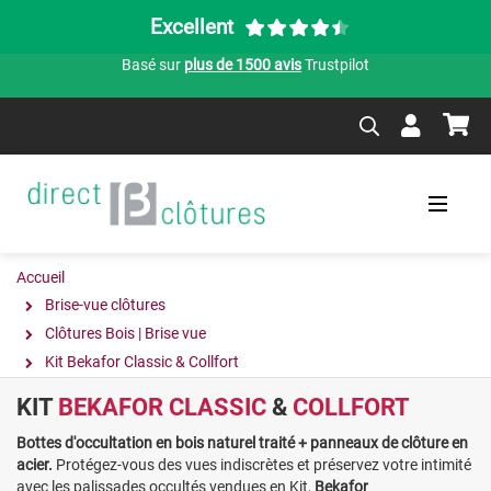
Excellent
Basé sur
plus de 1500 avis
Trustpilot
Accueil
Brise-vue clôtures
Clôtures Bois | Brise vue
Kit Bekafor Classic & Collfort
KIT
BEKAFOR CLASSIC
&
COLLFORT
Bottes d'occultation en bois naturel traité + panneaux de clôture en
acier.
Protégez-vous des vues indiscrètes et préservez votre intimité
avec les palissades occultés vendues en Kit,
Bekafor