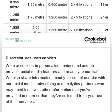
0.955
1.50 mètre
0.960 mètre
2 x 4 fixations
18 entr
mètre
1.255
1.70 mètre
1.260
mètre
2 x 5 fixations
24 entr
mètre
1.555
2.00
1.560
mètre
2 X 6 fixations
30 entr
mètre
mètres
1.705
2.40
1.710
mètre
2 x 6 fixations
36 entr
mètre
mètres
2.70
2 mètres
2.010
mètre
2 x 8 fixations
42 entr
Directclotures uses cookies
mètres
We use cookies to personalise content and ads, to
provide social media features and to analyse our traffic.
We also share information about your use of our site with
our social media, advertising and analytics partners who
Description
may combine it with other information that you’ve
provided to them or that they’ve collected from your use
Avis clients
of their services.