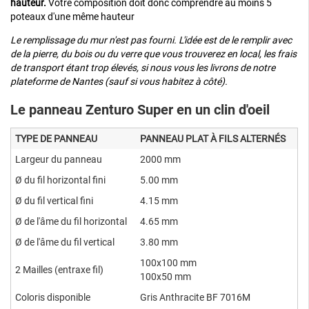
hauteur.
Votre composition doit donc comprendre au moins 5
poteaux d'une même hauteur
Le remplissage du mur n'est pas fourni. L'idée est de le remplir avec
de la pierre, du bois ou du verre que vous trouverez en local, les frais
de transport étant trop élevés, si nous vous les livrons de notre
plateforme de Nantes (sauf si vous habitez à côté).
Le panneau Zenturo Super en un clin d'oeil
TYPE DE PANNEAU
PANNEAU PLAT À FILS ALTERNÉS
Largeur du panneau
2000 mm
Ø du fil horizontal fini
5.00 mm
Ø du fil vertical fini
4.15 mm
Ø de l'âme du fil horizontal
4.65 mm
Ø de l'âme du fil vertical
3.80 mm
100x100 mm
2 Mailles (entraxe fil)
100x50 mm
Coloris disponible
Gris Anthracite BF 7016M