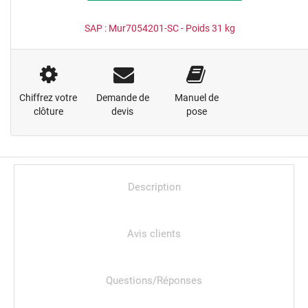
SAP :
Mur7054201-SC
- Poids
31
kg
Chiffrez votre
Demande de
Manuel de
clôture
devis
pose
Description
Avis clients
Questions/Réponses