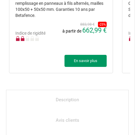
remplissage en panneaux à fils alternés, mailles
Cla
100x50 + 50x50 mm. Garanties 10 ans par
Sup
Betafence.
des
883,98 €
-25%
662,99 €
à partir de
Indice de rigidité
Ind
En savoir plus
Description
Avis clients