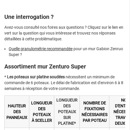
Une interrogation ?
Avez-vous consulté nos foires aux questions ? Cliquez sur le lien en
vert sur la question qui vous intéresse et trouvez nos réponses
détaillées à cette problématique.
Quelle granulométrie recommandée
pour un mur Gabion Zenruo
Super ?
Assortiment mur Zenturo Super
*
Les poteaux sur platine soudées
nécessitent un minimum de
commande de 6 poteaux. Le délai de fabrication est d'environ 6 à 8
semaines à réception de votre commande.
LONGUEUR
NOM
LONGUEUR
NOMBRE DE
HAUTEUR
DES
D'ENTR
DES
FIXATIONS
DES
POTEAUX
NÉCESSA
POTEAUX
NÉCESSAIRES
PANNEAUX
SUR
TRAVÉE
À SCELLER
PAR POTEAU
PLATINE*
DEUX P