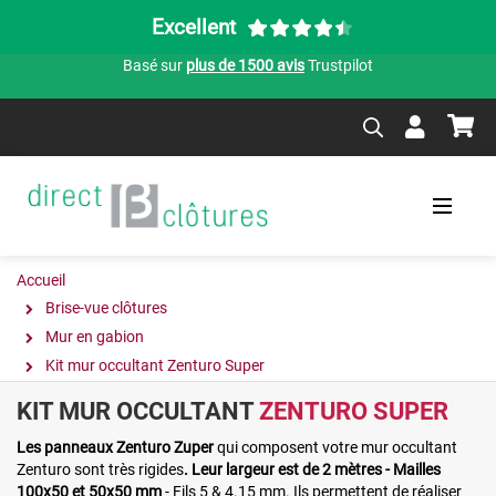
Excellent
Basé sur
plus de 1500 avis
Trustpilot
Accueil
Brise-vue clôtures
Mur en gabion
Kit mur occultant Zenturo Super
KIT MUR OCCULTANT
ZENTURO SUPER
Les panneaux Zenturo Zuper
qui composent votre mur occultant
Zenturo sont très rigides
. Leur largeur est de 2 mètres - Mailles
100x50 et 50x50 mm
- Fils 5 & 4.15 mm. Ils permettent de réaliser