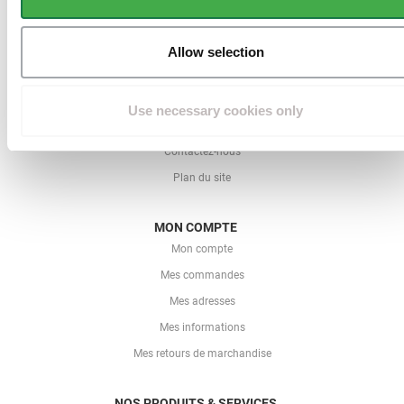
Qui est Directclotures ?
Conditions générales de ventes
Allow selection
Mentions légales
La protection des données
Use necessary cookies only
Le paiement sécurisé
Contactez-nous
Plan du site
MON COMPTE
Mon compte
Mes commandes
Mes adresses
Mes informations
Mes retours de marchandise
NOS PRODUITS & SERVICES