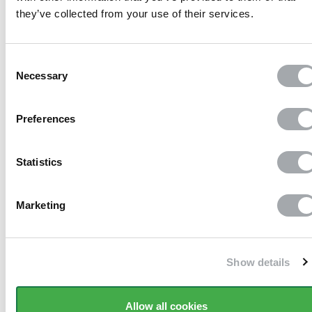
they’ve collected from your use of their services.
Paiement 100%
sécurisé
Consent
Necessary
Selection
Preferences
Sans frais
Statistics
Marketing
Livraison en 10 jours ouvrés
à domicile
Show details
Allow all cookies
QUI SOMMES NOUS