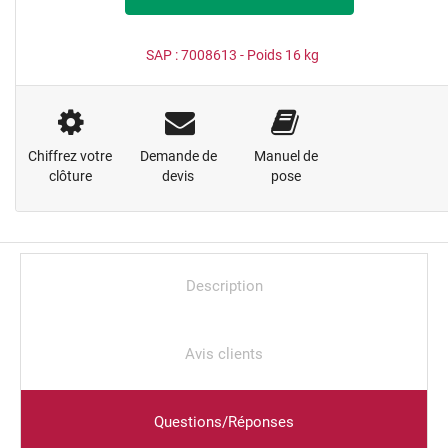
SAP :
7008613
- Poids
16
kg
Chiffrez votre
Demande de
Manuel de
clôture
devis
pose
Description
Avis clients
Questions/Réponses