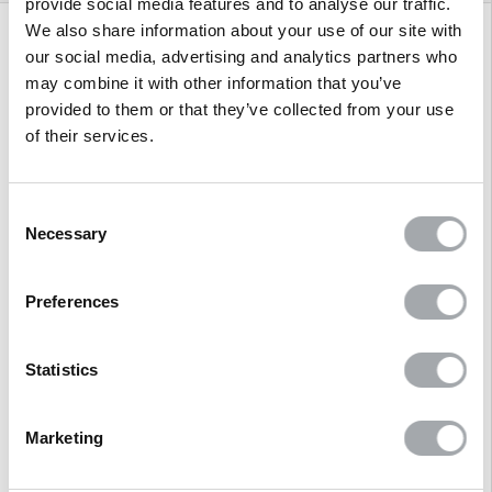
provide social media features and to analyse our traffic.
We also share information about your use of our site with
our social media, advertising and analytics partners who
Description
may combine it with other information that you’ve
provided to them or that they’ve collected from your use
of their services.
Avis clients
Questions/Réponses
Consent
Necessary
Selection
Produits associés
Preferences
Références clients
Statistics
Marketing
PRODUITS
ASSOCIÉS