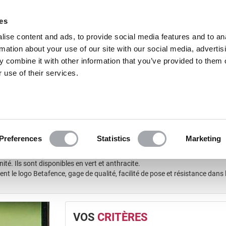
Excell
ies
ise content and ads, to provide social media features and to an
rmation about your use of our site with our social media, advertis
 combine it with other information that you’ve provided to them o
 use of their services.
GRILLAGE EN ROULEAUX
PORTAILS
POUR LE JARDIN
rs de fixation 48 mm
Preferences
Statistics
Marketing
é. Ils sont disponibles en vert et anthracite.
ent le logo Betafence, gage de qualité, facilité de pose et résistance da
VOS
CRITÈRES