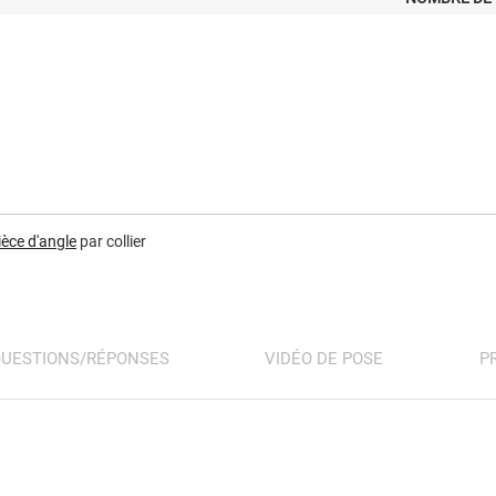
ièce d'angle
par collier
UESTIONS/RÉPONSES
VIDÉO DE POSE
P