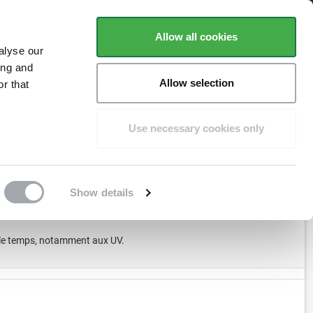
ent
Basé sur
plus de 1500 avis
Trustpilot
Allow all cookies
alyse our
ing and
Allow selection
r that
POTEAUX
ACCESSOIRES
FAQ
CONSEILS
Use necessary cookies only
Show details
ns le temps, notamment aux UV.