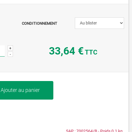
CONDITIONNEMENT
33,64 €
+
TTC
-
Ajouter au panier
SAP :
7002564/B
- Poids
0.1
kg