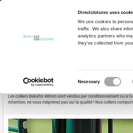
Besoin d’aide ?
Contactez-nous
Directclotures uses cook
We use cookies to personal
traffic. We also share info
analytics partners who may
they’ve collected from your
PROMO | DÉSTOCKAGE
GRILLAGE RIGIDE
BRISE-VUE
Accueil
Accessoires clotures & portails - SAV
Bekafor | Collie
Consent
Necessary
Selection
BEKAFOR
| COLLIERS DE FIXATION 48 MM
Les colliers Bekafor 48mm sont vendus par conditionnement ou à l'unit
Attention, ne vous méprenez pas sur la qualité ! Nos colliers comport