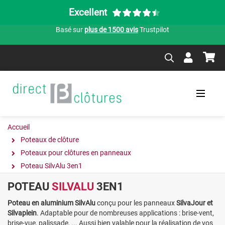
Excellent
Basé sur
plus de 1500 avis
Trustpilot
Accueil
Poteaux de clôture
Poteaux pour clôtures en panneaux
Poteau SilvAlu 3en1
POTEAU
SILVALU
3EN1
Poteau en aluminium SilvAlu
conçu pour les panneaux
SilvaJour
et
Silvaplein
. Adaptable pour de nombreuses applications : brise-vent,
brise-vue, palissade, ... Aussi bien valable pour la réalisation de vos