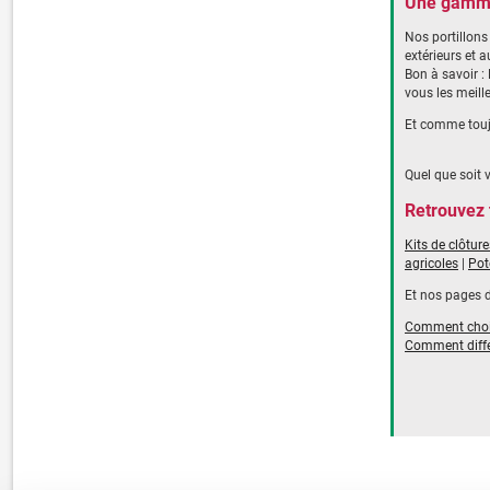
Une gamme 
Nos portillons
extérieurs et 
Bon à savoir 
vous les meill
Et comme touj
Quel que soit 
Retrouvez 
Kits de clôtur
agricoles
|
Pot
Et nos pages 
Comment chois
Comment différ