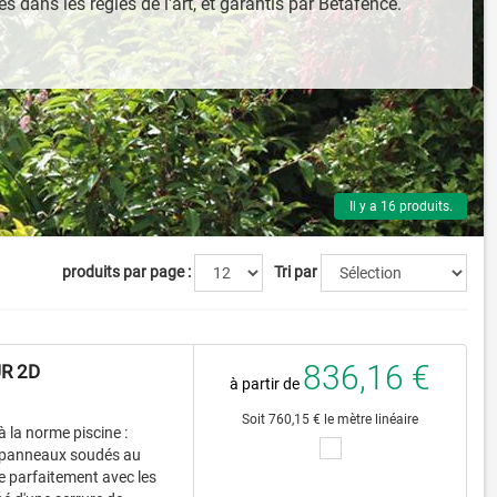
és dans les règles de l'art, et garantis par Betafence.
Il y a 16 produits.
produits par page :
Tri par
836,16 €
R 2D
à partir de
Soit 760,15 € le mètre linéaire
à la norme piscine :
 panneaux soudés au
se parfaitement avec les