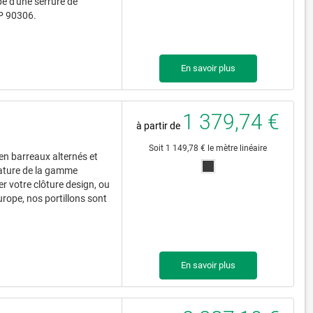
é d'une serrure de
 P 90306.
En savoir plus
1 379,74 €
à partir de
Soit 1 149,78 € le mètre linéaire
 en barreaux alternés et
nature de la gamme
r votre clôture design, ou
urope, nos portillons sont
.
En savoir plus