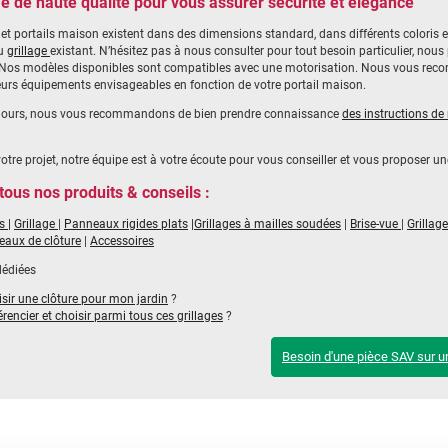
de haute qualité pour vous assurer sécurité et élégance
 et portails maison existent dans des dimensions standard, dans différents coloris et
au
grillage
existant. N’hésitez pas à nous consulter pour tout besoin particulier, nou
: Nos modèles disponibles sont compatibles avec une motorisation. Nous vous reco
eurs équipements envisageables en fonction de votre portail maison.
ours, nous vous recommandons de bien prendre connaissance
des instructions de
votre projet, notre équipe est à votre écoute pour vous conseiller et vous proposer u
tous nos produits & conseils :
es
|
Grillage
|
Panneaux rigides plats
|Grillages à mailles soudées
|
Brise-vue
|
Grillag
eaux de clôture
|
Accessoires
dédiées
ir une clôture pour mon jardin
?
encier et choisir parmi tous ces grillages
?
Besoin d'une pièce SAV sur un