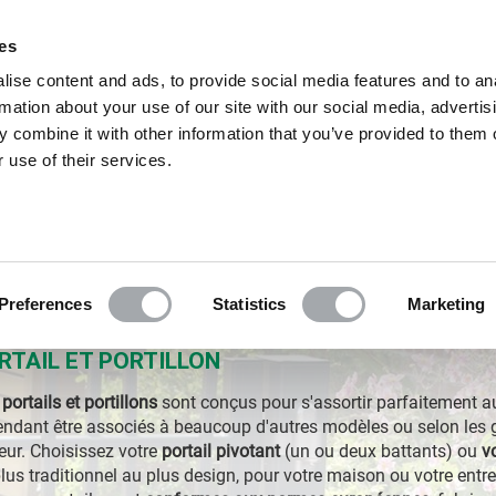
Excell
ies
ise content and ads, to provide social media features and to an
rmation about your use of our site with our social media, advertis
 combine it with other information that you’ve provided to them o
 use of their services.
GRILLAGE EN ROULEAUX
PORTAILS
POUR LE JARDIN
Preferences
Statistics
Marketing
RTAIL ET PORTILLON
portails et portillons
sont conçus pour s'assortir parfaitement 
ndant être associés à beaucoup d'autres modèles ou selon les 
eur.
Choisissez votre
portail pivotant
(un ou deux battants) ou
v
lus traditionnel au plus design, pour votre maison ou votre entr