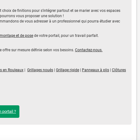
 choix de finitions pour s’intégrer partout et se marier avec vos espaces
s pourrons vous proposer une solution !
mmandons de vous adresser à un professionnel qui pourra étudier avec
 montage et de pose
de votre portail, pour un travail parfait.
ne offre sur mesure définie selon vos besoins.
Contactez-nous.
es en Rouleaux
|
Grillages noués
|
Grillage rigide
|
Panneaux à plis
|
Clôtures
 portail ?