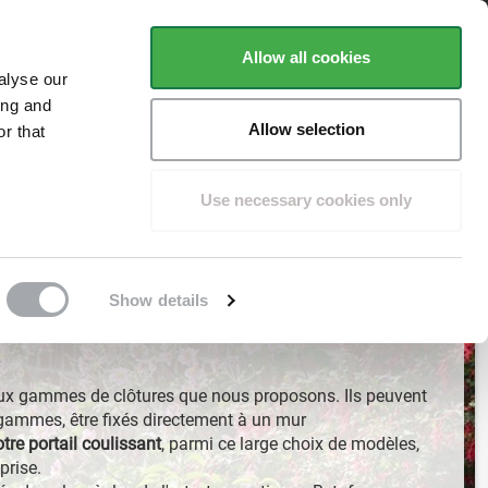
ent
Basé sur
plus de 1500 avis
Trustpilot
Allow all cookies
alyse our
ing and
Allow selection
r that
POTEAUX
ACCESSOIRES
FAQ
CONSEILS
Use necessary cookies only
Show details
aux gammes de clôtures que nous proposons. Ils peuvent
gammes, être fixés directement à un mur
otre portail coulissant
, parmi ce large choix de modèles,
eprise.