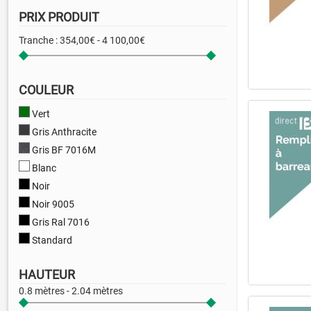
PRIX PRODUIT
Tranche :
354,00€ - 4 100,00€
COULEUR
Vert
Gris Anthracite
Gris BF 7016M
Blanc
Noir
Noir 9005
Gris Ral 7016
Standard
Autres coloris RAL
HAUTEUR
0.8 mètres - 2.04 mètres