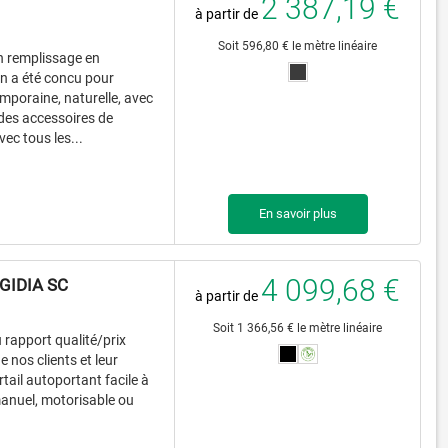
2 387,19 €
à partir de
Soit 596,80 € le mètre linéaire
un remplissage en
n a été concu pour
temporaine, naturelle, avec
des accessoires de
vec tous les...
En savoir plus
4 099,68 €
GIDIA SC
à partir de
Soit 1 366,56 € le mètre linéaire
 rapport qualité/prix
 nos clients et leur
rtail autoportant facile à
 manuel, motorisable ou