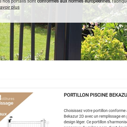
 nos portails sont
conformes aux normes européennes
, fabriqu
avoir plus
PORTILLON PISCINE BEKAZU
Choisissez votre portillon conforme 
Bekazur 2D avec un remplissage en
design léger. Ce portillon s'harmoni