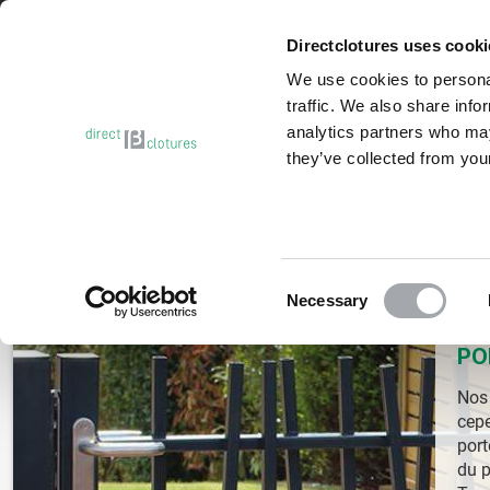
Besoin d’aide ?
Contactez-nous
Directclotures uses cook
We use cookies to personal
traffic. We also share info
analytics partners who may
they’ve collected from your
PROMO | DÉSTOCKAGE
GRILLAGE RIGIDE
BRISE-VUE
Accueil
Portail et Portillon
Consent
Necessary
Selection
PO
Nos
cepe
port
du p