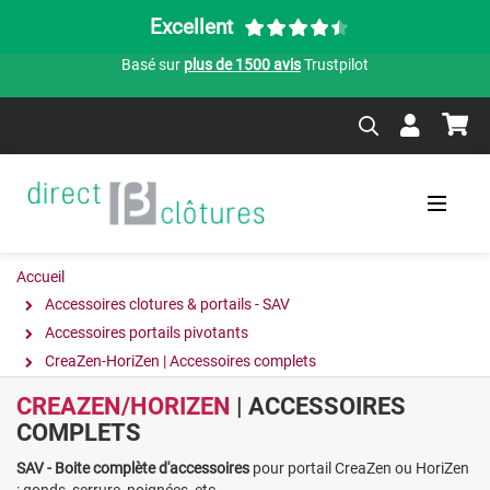
Excellent
Basé sur
plus de 1500 avis
Trustpilot
Accueil
Accessoires clotures & portails - SAV
Accessoires portails pivotants
CreaZen-HoriZen | Accessoires complets
CREAZEN/HORIZEN
| ACCESSOIRES
COMPLETS
SAV - Boite complète d'accessoires
pour portail CreaZen ou HoriZen
: gonds, serrure, poignées, etc....