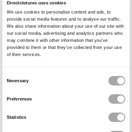
En fonction du modèle, certains trains nécessitent une fabrication à
Directclotures uses cookies
la commande.
We use cookies to personalise content and ads, to
Le délai de livraison des accessoires pour portails coulissants
dépend de la disponibilité du produit chez Betafence.
Nous vous
provide social media features and to analyse our traffic.
invitons à nous consulter si votre besoin est urgent, afin que nous
We also share information about your use of our site with
puissions consulter le fabricant et vous donner une indication du
our social media, advertising and analytics partners who
délai.
may combine it with other information that you’ve
Dessin Betafence VSP 4110
provided to them or that they’ve collected from your use
of their services.
Description
Consent
Necessary
Selection
Avis clients
Preferences
Statistics
AVIS
CLIENTS