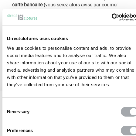
carte bancaire
(vous serez alors avisé par courrier
électronique), soit par
chèque
expédié à votre
adresse si vous avez utilisé une carte bancaire à
usage unique ou payé par virement.
Dans toutes les situations, notre seul objectif est
Directclotures uses cookies
de vous satisfaire.
We use cookies to personalise content and ads, to provide
social media features and to analyse our traffic. We also
Signalez-nous dans votre espace client, le retour
share information about your use of our site with our social
media, advertising and analytics partners who may combine i
with other information that you’ve provided to them or that
they’ve collected from your use of their services.
Consent
Necessary
Selection
Jusqu’à 10 ans de garantie
sur nos produits
Preferences