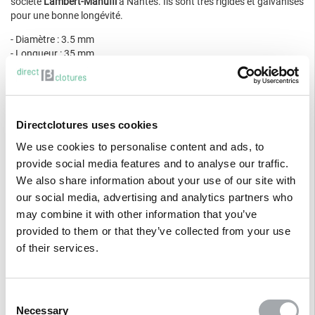
société
Lambert-Manufil
à Nantes. Ils sont très rigides et galvanisés
pour une bonne longévité.
- Diamètre : 3.5 mm
- Longueur : 35 mm
- Unité de vente : Le sceau de 5 Kg
- Nombre de crampillon dans un sceau : environ 1000
Avant d'acheter ailleurs, regardez bien les spécifications des autres
produits.
Directclotures uses cookies
Et ici, on parle de Crampillons "Made in France".
We use cookies to personalise content and ads, to
provide social media features and to analyse our traffic.
We also share information about your use of our site with
our social media, advertising and analytics partners who
Description
may combine it with other information that you’ve
provided to them or that they’ve collected from your use
of their services.
Avis clients
Consent
Questions/Réponses
Necessary
Selection