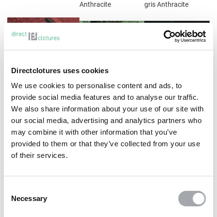
Anthracite
gris Anthracite
Directclotures uses cookies
We use cookies to personalise content and ads, to
Portillon de jardin
Portillon de jardin
Portillon barreaudé
provide social media features and to analyse our traffic.
Zenturo
Decofor
CreaZen
We also share information about your use of our site with
our social media, advertising and analytics partners who
- La mode et le design
may combine it with other information that you’ve
- Le portail très
- Le Design à coût
à prix tout doux
provided to them or that they’ve collected from your use
robuste et décoratif
modéré
- Existe en 1 et 2
of their services.
- Dimensions
- N'existe qu'en 1 vantail
vantaux
spéciales possibles
- Sens d'ouverture
- Montage poussant
- Montage poussant
multiple
droit
Consent
droit
Necessary
- Coloris gris anthracite
- Coloris gris
Selection
- Coloris noir ou vert
anthracite