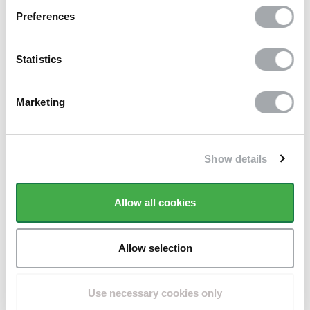
Preferences
Statistics
Marketing
Portillon Bekazur D
Show details
- Conforme à la norme
NFP 90-306
Allow all cookies
- Existe uniquement en
portillon
- Serrure sécurisée
Allow selection
- Coloris blanc
Use necessary cookies only