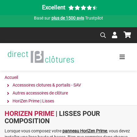
Excellent
Basé sur
plus de 1500 avis
Trustpilot
Accueil
Accessoires clotures & portails - SAV
Autres accessoires de clôture
HoriZen Prime | Lisses
HORIZEN PRIME
| LISSES POUR
COMPOSITION
Lorsque vous composez votre
panneau HoriZen Prime
, vous devez
installer une lisse haute et basse. Bien que comprise dans chaque