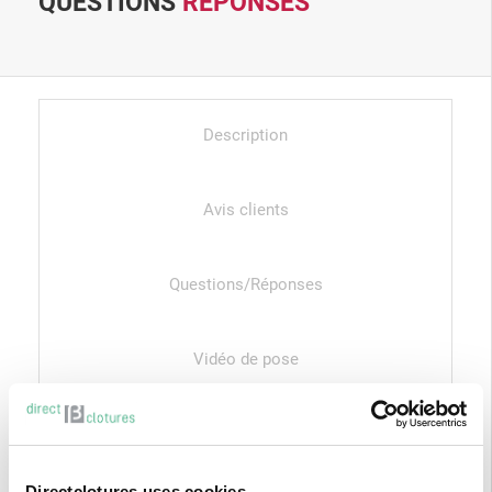
QUESTIONS
RÉPONSES
Description
Avis clients
Questions/Réponses
Vidéo de pose
Produits associés
Directclotures uses cookies