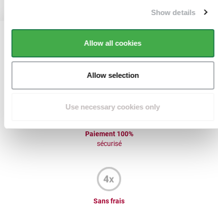
Show details
Allow all cookies
Jusqu’à 10 ans de garantie
Allow selection
sur nos produits
Use necessary cookies only
Paiement 100%
sécurisé
Sans frais