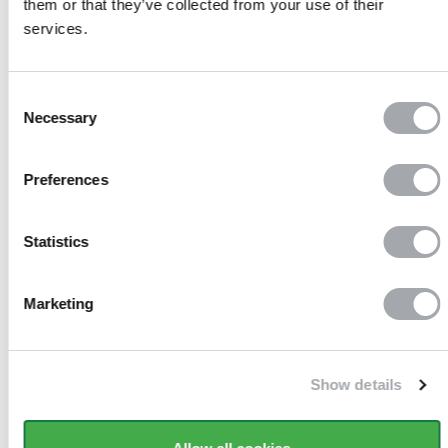
them or that they’ve collected from your use of their
sur nos produits
services.
Consent
Necessary
Selection
Paiement 100%
sécurisé
Preferences
Statistics
Sans frais
Marketing
Show details
Livraison en 10 jours ouvrés
à domicile