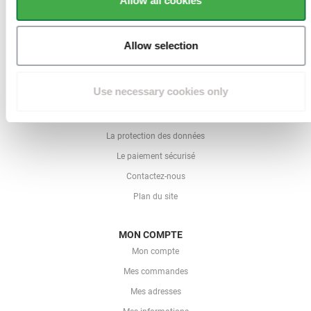
Allow all cookies
Allow selection
QUI SOMMES NOUS
Qui est Directclotures ?
Use necessary cookies only
Conditions générales de ventes
Mentions légales
La protection des données
Le paiement sécurisé
Contactez-nous
Plan du site
MON COMPTE
Mon compte
Mes commandes
Mes adresses